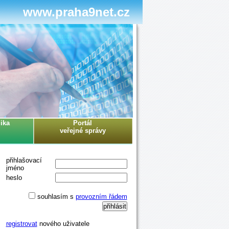
www.praha9net.cz
ika
Portál
veřejné správy
přihlašovací
jméno
heslo
souhlasím s
provozním řádem
registrovat
nového uživatele