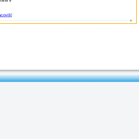
raha 9
covišť