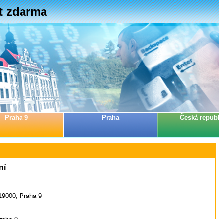
et zdarma
Praha 9
Praha
Česká republ
ní
19000, Praha 9